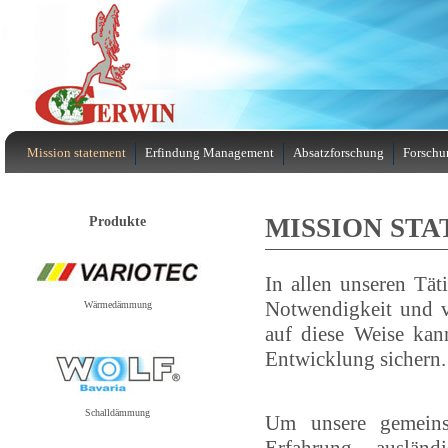
Mission statement
Erfindung Management
Absatzforschung
Forschu
Produkte
MISSION ST
In allen unseren Tä
Notwendigkeit und 
Wärmedämmung
auf diese Weise kan
Entwicklung sichern.
Schalldämmung
Um unsere gemeinsa